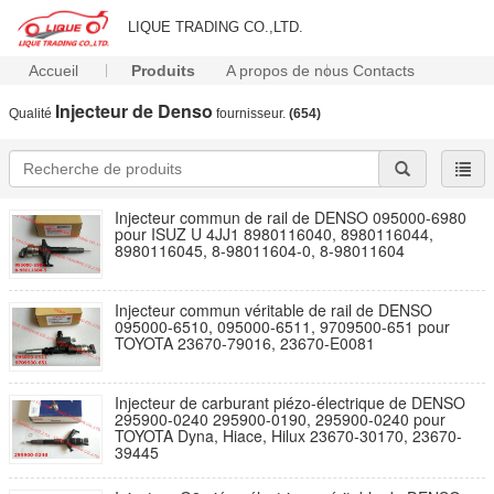
LIQUE TRADING CO.,LTD.
Accueil
Produits
A propos de nous
Contacts
Injecteur de Denso
Qualité
fournisseur.
(654)
Injecteur commun de rail de DENSO 095000-6980
pour ISUZ U 4JJ1 8980116040, 8980116044,
8980116045, 8-98011604-0, 8-98011604
Injecteur commun véritable de rail de DENSO
095000-6510, 095000-6511, 9709500-651 pour
TOYOTA 23670-79016, 23670-E0081
Injecteur de carburant piézo-électrique de DENSO
295900-0240 295900-0190, 295900-0240 pour
TOYOTA Dyna, Hiace, Hilux 23670-30170, 23670-
39445