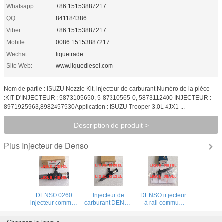
Whatsapp:
+86 15153887217
QQ:
841184386
Viber:
+86 15153887217
Mobile:
0086 15153887217
Wechat:
liquetrade
Site Web:
www.liquediesel.com
Nom de partie : ISUZU Nozzle Kit, injecteur de carburant Numéro de la pièce
:KIT D'INJECTEUR : 5873105650, 5-87310565-0, 5873112400 INJECTEUR :
8971925963,8982457530Application : ISUZU Trooper 3.0L 4JX1 ...
Description de produit >
Injecteur de Denso
Plus
DENSO 0260
Injecteur de
DENSO injecteur
injecteur commun
carburant DENSO
à rail commun
rail 9729505-026
9729505-026
260100-4040
295050-0260
295050-0260
095000-8290