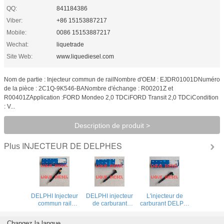
QQ:
841184386
Viber:
+86 15153887217
Mobile:
0086 15153887217
Wechat:
liquetrade
Site Web:
www.liquediesel.com
Nom de partie : Injecteur commun de railNombre d'OEM : EJDR01001DNuméro
de la pièce : 2C1Q-9K546-BANombre d'échange : R00201Z et
R00401ZApplication :FORD Mondeo 2,0 TDCiFORD Transit 2,0 TDCiCondition
: V...
Description de produit >
INJECTEUR DE DELPHES
Plus
DELPHI Injecteur
DELPHI injecteur
L'injecteur de
commun rail
de carburant
carburant DELPHI
28602948
28489562
28384645
9674984080
25195088
A6720170021
Changez la langue