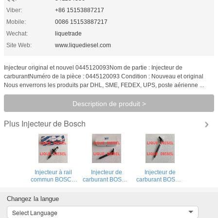
Viber:
+86 15153887217
Mobile:
0086 15153887217
Wechat:
liquetrade
Site Web:
www.liquediesel.com
Injecteur original et nouvel 0445120093Nom de partie : Injecteur de
carburantNuméro de la pièce : 0445120093 Condition : Nouveau et original
Nous enverrons les produits par DHL, SME, FEDEX, UPS, poste aérienne ...
Description de produit >
Injecteur de Bosch
Plus
Injecteur à rail
Injecteur de
Injecteur de
commun BOSCH
carburant BOSCH
carburant BOSCH
0445120273 0
0445116059
Piezo
445 120 273
0445116019 0
0445116035
Changez la langue
445120273
445 116 059 0
0445116034 0
5263307
445 116 019 pour
445 116 035 0
Select Language
FIAT 580540211
445 116 034 pour