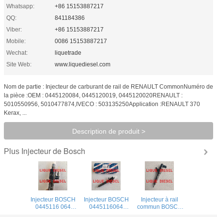
Whatsapp:
+86 15153887217
QQ:
841184386
Viber:
+86 15153887217
Mobile:
0086 15153887217
Wechat:
liquetrade
Site Web:
www.liquediesel.com
Nom de partie : Injecteur de carburant de rail de RENAULT CommonNuméro de
la pièce :OEM : 0445120084, 0445120019, 0445120020RENAULT :
5010550956, 5010477874,IVECO : 503135250Application :RENAULT 370
Kerax, ...
Description de produit >
Injecteur de Bosch
Plus
Injecteur BOSCH
Injecteur BOSCH
Injecteur à rail
0445116 064
0445116064
commun BOSCH
0445116 012
0445116012
0445110777