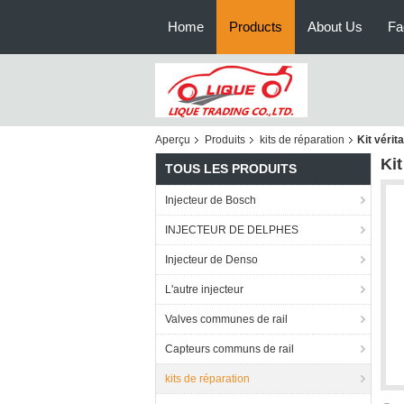
Home
Products
About Us
Fa
Aperçu
Produits
kits de réparation
Kit véri
Ki
TOUS LES PRODUITS
Injecteur de Bosch
INJECTEUR DE DELPHES
Injecteur de Denso
L'autre injecteur
Valves communes de rail
Capteurs communs de rail
kits de réparation