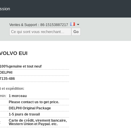
ssion
Ventes & Support：
86-15153887217
Go
r VOLVO EUI
100%genuine et tout neuf
DELPHI
7135-486
 et expédition:
min:
1 morceau
Please contact us to get price.
DELPHI Original Package
1-5 jours de travail
Carte de crédit, virement bancaire,
:
Western Union et Paypal. etc.