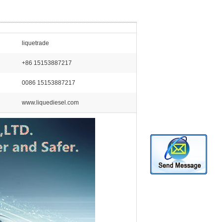
liquetrade
+86 15153887217
0086 15153887217
www.liquediesel.com