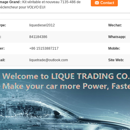
Image Grand :
Kit véritable et nouveau 7135-486 de
Contact
déclencheur pour VOLVO EUI
ype:
liquediesel2012
Wechat:
:
841184386
Whatsapp:
er:
+86 15153887217
Mobile:
il:
liquetrade@outlook.com
Site Web: