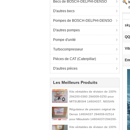
Becs de BOSCH-DELPHI-DENSO
D'autres becs
Pompes de BOSCH-DELPHI-DENSO
sk
D'autres pompes
QQ
Pompe d'unité
Vib
Turbocompresseur
Pièces de CAT (Caterpillar)
Ema
D'autres pièces
Les Meilleurs Produits
Kits véritables de révision de 100%
294200-0360 294009-0250 pour
MITSUBISHI 1460A037, NISSAN
A6860-VM09A
Régulateur de pression original de
Denso 1460A037 294009-02514
pour Mitsubishi 1460A037/294200-
0360
Kits véritables de révision de 100%