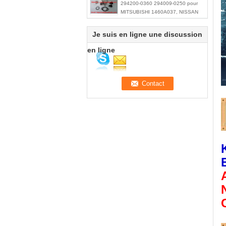
294200-0360 294009-0250 pour
MITSUBISHI 1460A037, NISSAN
A6860-VM09A
Je suis en ligne une discussion
en ligne
A