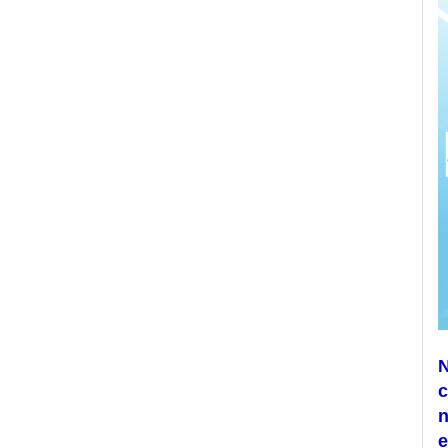
N
c
n
e