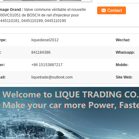
Image Grand :
Valve commune véritable et nouvelle
Contact
00VC01051 de BOSCH de rail d'injecteur pour
0445110181, 0445110189, 0445110190
ype:
liquediesel2012
Wechat:
:
841184386
Whatsapp:
er:
+86 15153887217
Mobile:
il:
liquetrade@outlook.com
Site Web: