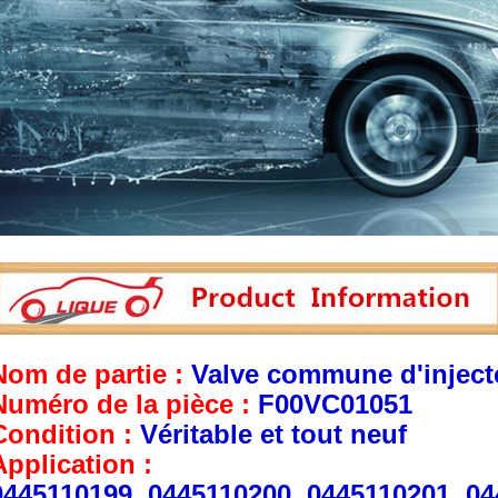
Nom de partie :
Valve commune d'injecte
Numéro de la pièce :
F00VC01051
Condition :
Véritable et tout neuf
Application :
0445110199, 0445110200, 0445110201, 04