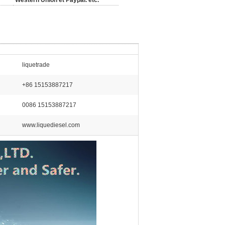
Western Union et Paypal. etc.
liquetrade
+86 15153887217
0086 15153887217
www.liquediesel.com