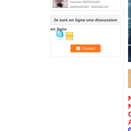
nouveau 6655403497,
A6655403497, 6655403197,
A6655403197, modulateur de vide
pour Ssangyong
Je suis en ligne une discussion
en ligne