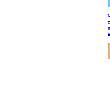
N
c
n
e