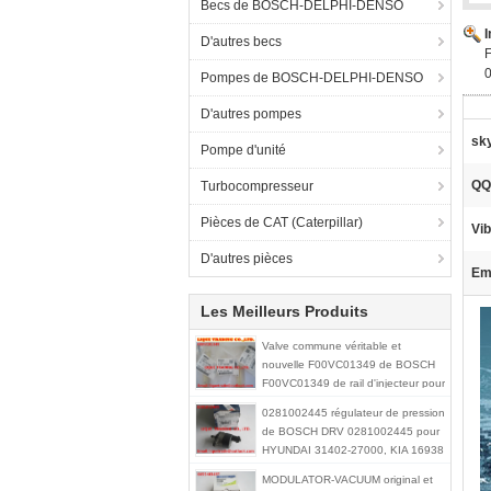
Becs de BOSCH-DELPHI-DENSO
D'autres becs
F
Pompes de BOSCH-DELPHI-DENSO
D'autres pompes
sk
Pompe d'unité
QQ
Turbocompresseur
Pièces de CAT (Caterpillar)
Vib
D'autres pièces
Ema
Les Meilleurs Produits
Valve commune véritable et
nouvelle F00VC01349 de BOSCH
F00VC01349 de rail d'injecteur pour
0445110249, 0445110250
0281002445 régulateur de pression
de BOSCH DRV 0281002445 pour
HYUNDAI 31402-27000, KIA 16938
MODULATOR-VACUUM original et