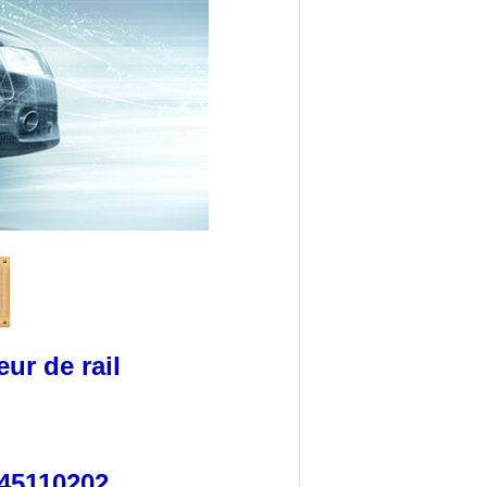
ur de rail
45110202,