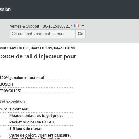
ssion
Ventes & Support：
86-15153887217
Go
 pour 0445110181, 0445110189, 0445110190
SCH de rail d'injecteur pour
100%genuine et tout neuf
BOSCH
F00VC01051
 et expédition:
min:
1 morceau
Please contact us to get price.
Paquet original de BOSCH
1-5 jours de travail
Carte de crédit, virement bancaire,
: