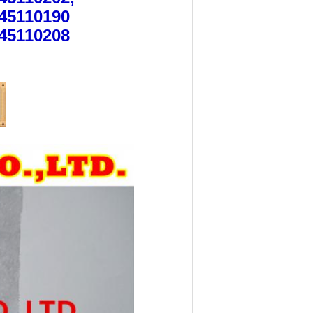
445110190
445110208