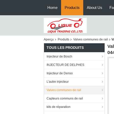
Home
Products
About Us
Fa
Aperçu
Produits
Valves communes de rail
V
Va
TOUS LES PRODUITS
04
Injecteur de Bosch
INJECTEUR DE DELPHES
Injecteur de Denso
L'autre injecteur
Valves communes de rail
Capteurs communs de rail
kits de réparation