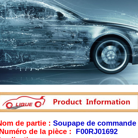
Nom de partie :
Soupape de commande 
Numéro de la pièce :
F00RJ01692