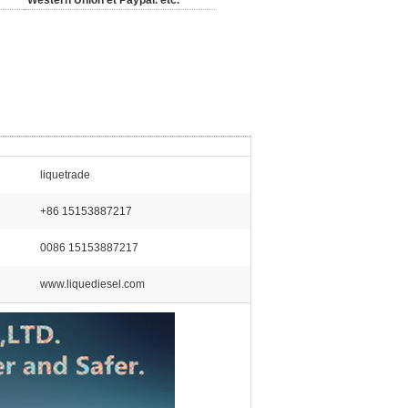
Western Union et Paypal. etc.
liquetrade
+86 15153887217
0086 15153887217
www.liquediesel.com