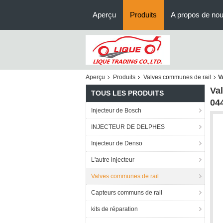
Aperçu
Produits
A propos de no
Aperçu
Produits
Valves communes de rail
V
Va
TOUS LES PRODUITS
04
Injecteur de Bosch
INJECTEUR DE DELPHES
Injecteur de Denso
L'autre injecteur
Valves communes de rail
Capteurs communs de rail
kits de réparation