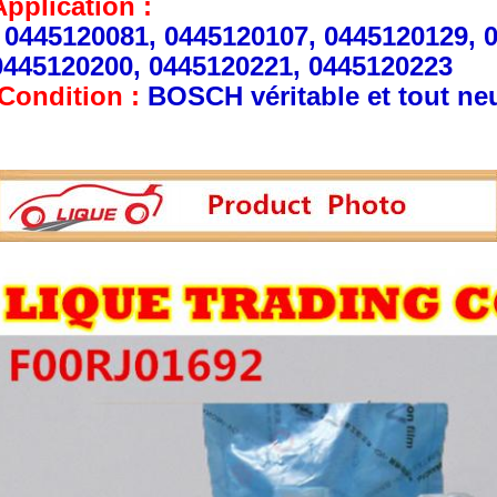
Application :
0445120081, 0445120107, 0445120129, 
0445120200, 0445120221, 0445120223
Condition :
BOSCH véritable et tout ne