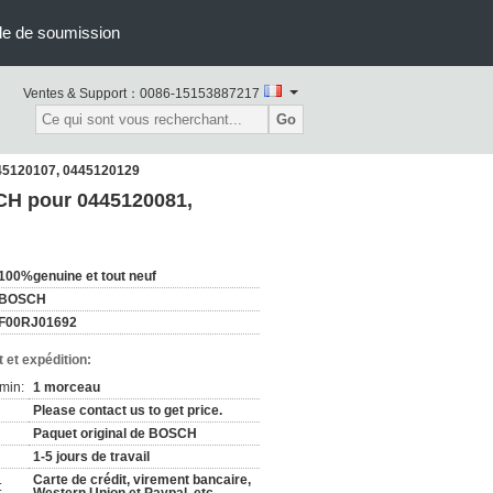
e de soumission
Ventes & Support：
0086-15153887217
Go
445120107, 0445120129
CH pour 0445120081,
100%genuine et tout neuf
BOSCH
F00RJ01692
 et expédition:
min:
1 morceau
Please contact us to get price.
Paquet original de BOSCH
1-5 jours de travail
Carte de crédit, virement bancaire,
: