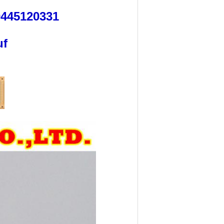
0445120331
uf