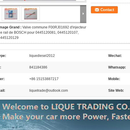
Contact
Image Grand :
Valve commune F00RJ01692 d'injecteur
de rail de BOSCH pour 0445120081, 0445120107,
0445120129
ype:
liquediesel2012
Wechat:
:
841184386
Whatsapp:
er:
+86 15153887217
Mobile:
il:
liquetrade@outlook.com
Site Web: