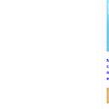
N
c
n
e