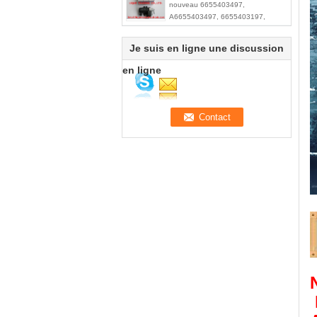
nouveau 6655403497,
A6655403497, 6655403197,
A6655403197, modulateur de vide
pour Ssangyong
Je suis en ligne une discussion
en ligne