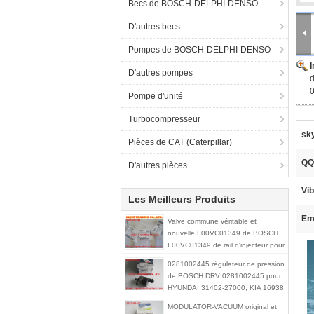
Becs de BOSCH-DELPHI-DENSO
D'autres becs
Pompes de BOSCH-DELPHI-DENSO
D'autres pompes
Pompe d'unité
Turbocompresseur
sk
Pièces de CAT (Caterpillar)
QQ
D'autres pièces
Vib
Les Meilleurs Produits
Ema
Valve commune véritable et
nouvelle F00VC01349 de BOSCH
F00VC01349 de rail d'injecteur pour
0445110249, 0445110250
0281002445 régulateur de pression
de BOSCH DRV 0281002445 pour
HYUNDAI 31402-27000, KIA 16938
MODULATOR-VACUUM original et