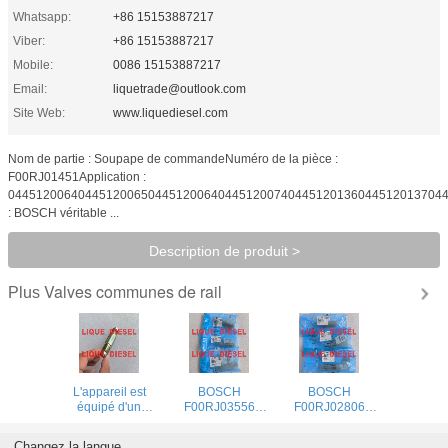
Whatsapp:
+86 15153887217
Viber:
+86 15153887217
Mobile:
0086 15153887217
Email:
liquetrade@outlook.com
Site Web:
www.liquediesel.com
Nom de partie : Soupape de commandeNuméro de la pièce :
F00RJ01451Application :
044512006404451200650445120064044512007404451201360445120137044
: BOSCH véritable ...
Description de produit >
Valves communes de rail
Plus
L'appareil est
BOSCH
BOSCH
équipé d'un
F00RJ03556
F00RJ02806
système de
Soupape
Soupape
détection de la
d'injecteur
d'injecteur
Changez la langue